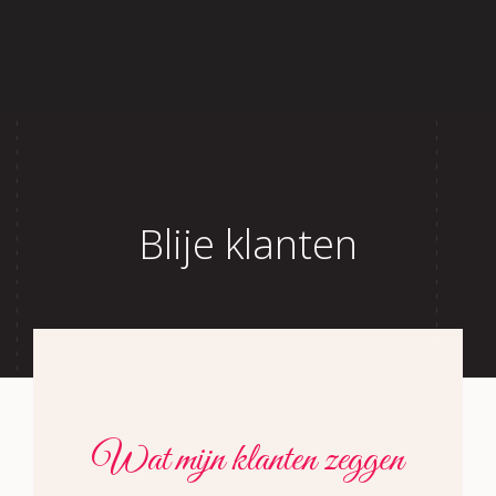
Home
Over Lisette
Aanbod
Blije klanten
Reviews
Blog
Contact
Wat mijn klanten zeggen