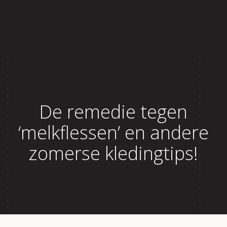
Home
Over Lisette
Aanbod
De remedie tegen
Reviews
‘melkflessen’ en andere
Blog
zomerse kledingtips!
Contact