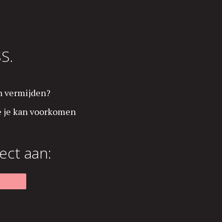
S.
an vermijden?
oe je kan voorkomen
ect aan: