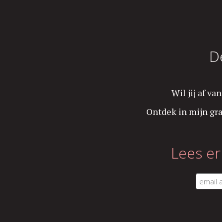
D
Wil jij af v
Ontdek in mijn gra
Lees e