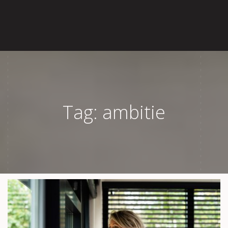
Home
Over Lisette
Aanbod
Tag: ambitie
Reviews
Blog
Contact