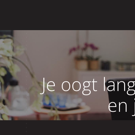
Home
Over Lisette
Aanbod
Revi
Je oogt lang
en 