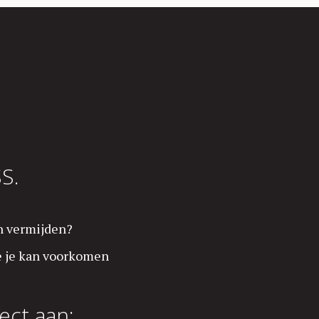
S.
an vermijden?
oe je kan voorkomen
ect aan: