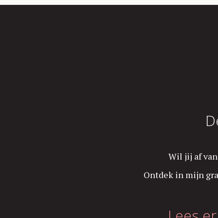
D
Wil jij af v
Ontdek in mijn gra
Lees e