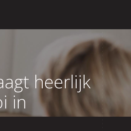
aagt heerlijk
i in