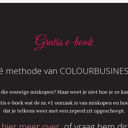
Gratis e-book
é methode van COLOURBUSINES
an die eeuwige miskopen? Maar weet je niet hoe je ze k
tis e-boek wat de nr. #1 oorzaak is van miskopen en h
dat je telkens weer met een zeperd zit opgescheept.
r hier meer over
of vraag hem dir