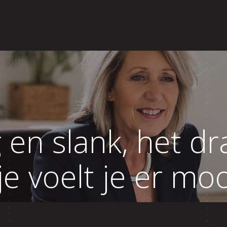
ews
Blog
Contact
 en slank, het dr
je voelt je er moo