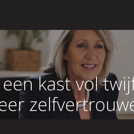
ews
Blog
Contact
 een kast vol twi
er zelfvertrouw