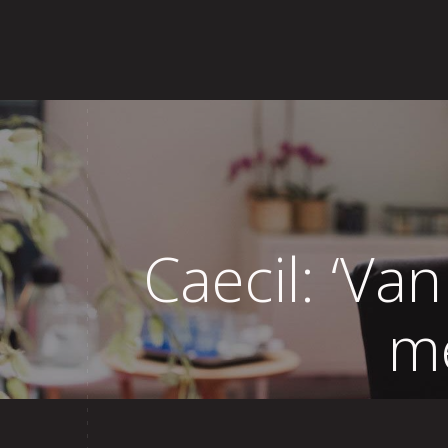
Home
Over Lisette
Aanbod
Revi
Caecil: ‘Van
me