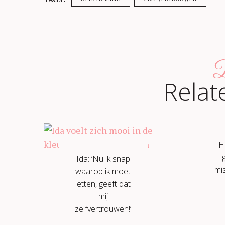
B
Relat
Hi
Ida: ‘Nu ik snap
mi
waarop ik moet
letten, geeft dat
mij
zelfvertrouwen!’