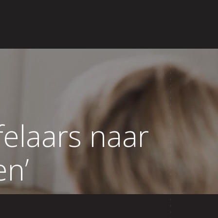
jfelaars naar
en’