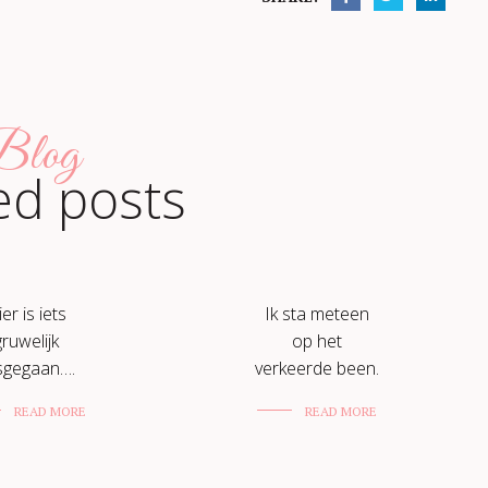
log
ed posts
er is iets
Ik sta meteen
gruwelijk
op het
sgegaan….
verkeerde been.
READ MORE
READ MORE