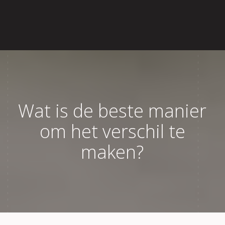
Home
Over Lisette
Aanbod
Wat is de beste manier
Reviews
om het verschil te
Blog
maken?
Contact